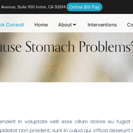
Avenue, Suite 100 Irvine, CA 92614
Online Bill Pay
ok Consult
Home
About
Interventions
Co
ause Stomach Problems
enderit in voluptate velit esse cillum dolore eu fugiat 
idatat non proident, sunt in culpa qui officia deserunt m