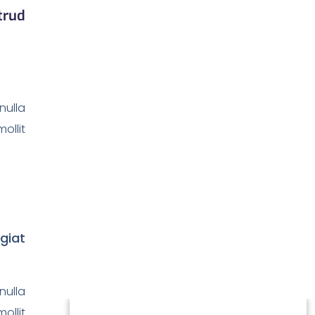
trud
nulla
ollit
ugiat
nulla
ollit