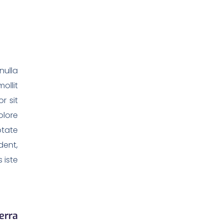
nulla
ollit
r sit
olore
ptate
dent,
 iste
erra