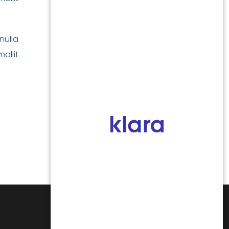
nulla
ollit