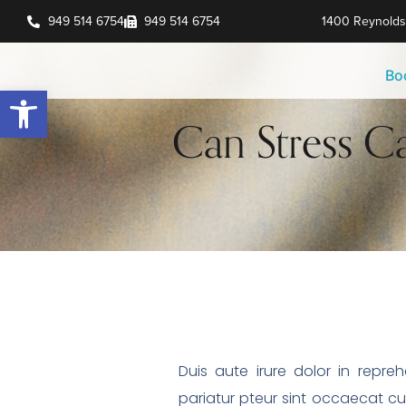
949 514 6754
949 514 6754
1400 Reynolds 
Bo
Open toolbar
Can Stress C
Duis aute irure dolor in repreh
pariatur pteur sint occaecat cup