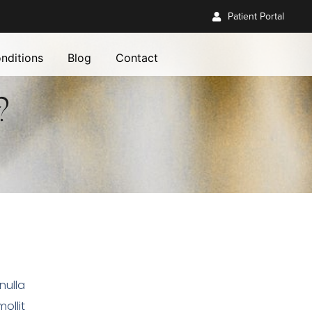
Patient Portal
nditions
Blog
Contact
?
nulla
ollit