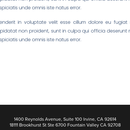
piciatis unde omnis iste natus error.
enderit in voluptate velit esse cillum dolore eu fugiat 
idatat non proident, sunt in culpa qui officia deserunt m
piciatis unde omnis iste natus error.
1400 Reynolds Avenue, Suite 100 Irvine, CA 92614
18111 Brookhurst St Ste 6700 Fountain Valley CA 92708