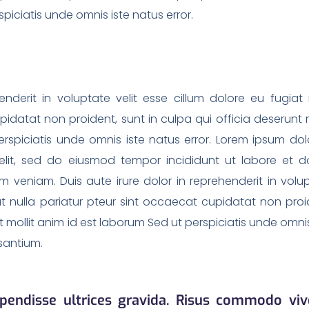
piciatis unde omnis iste natus error.
enderit in voluptate velit esse cillum dolore eu fugiat 
idatat non proident, sunt in culpa qui officia deserunt m
spiciatis unde omnis iste natus error. Lorem ipsum dolo
elit, sed do eiusmod tempor incididunt ut labore et d
 veniam. Duis aute irure dolor in reprehenderit in volu
iat nulla pariatur pteur sint occaecat cupidatat non proi
t mollit anim id est laborum Sed ut perspiciatis unde omnis
santium.
pendisse ultrices gravida. Risus commodo viv